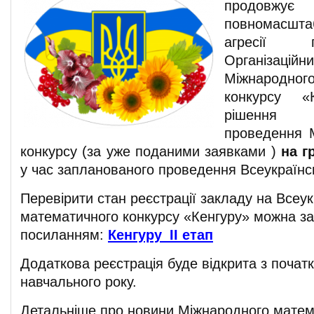
продов
повномасш
агресії 
Організац
Міжнародно
конкурсу «
рішення в
проведення 
конкурсу (за уже поданими заявками )
на г
у час запланованого проведення Всеукраїнсь
Перевірити стан реєстрації закладу на Всеук
математичного конкурсу «Кенгуру» можна за
посиланням:
Кенгуру_ІІ етап
Додаткова реєстрація буде відкрита з почат
навчального року.
Детальніше про новини Міжнародного матем