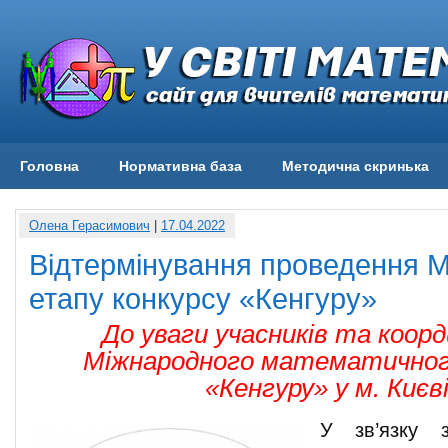
Головна
Нормативна база
Методична скринька
Олена Герасимович
|
17.04.2022
Відтермінування проведення 
етапу конкурсу «Кенгуру»
До уваги учасників та коор
Міжнародного математичног
«Кенгуру» у м. Києві
У зв’язку 