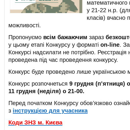
математичного 
у 21-22 н.р. (дл
класів) вчасно 
можливості.
Пропонуємо
всім бажаючим
зараз
безкошт
у цьому етапі Конкурсу у форматі
on-line
. З
Конкурсі надсилати не потрібно. Реєстрація 
проведена під час проведення конкурсу.
Конкурс буде проведено лише українською 
Конкурс розпочнеться
9 грудня (п’ятниця) о
11 грудня (неділя) о 21-00.
Перед початком Конкурсу обов’язково ознай
з
інструкцією для учасника
Коди ЗНЗ м. Києва