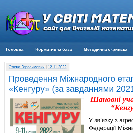
Головна
Нормативна база
Методична скринька
Олена Герасимович
|
12.11.2022
Проведення Міжнародного ета
«Кенгуру» (за завданнями 2021
Шановні уча
“Кенгу
У зв’язку з агре
Федерації Міжн