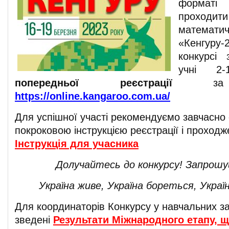
форматі
проходи
математ
«Кенгуру
конкурсі 
учні 2
попередньої реєстрації
за п
https://online.kangaroo.com.ua/
Для успішної участі рекомендуємо завчасно
покроковою інструкцією реєстрації і проход
Інструкція для учасника
Долучайтесь до конкурсу! Запрошу
Україна живе, Україна бореться, Україн
Для координаторів Конкурсу у навчальних з
зведені
Результати Міжнародного етапу, щ