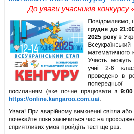
До уваги учасників конкурсу 
Повідомляємо, 
грудня до 21:0
202
5
року
в Укр
Всеукраїнський
математичного к
Участь можуть 
учні 2-6 клас
проведено в 
попередньої
посиланням (яке почне працювати з
9:00
https://online.kangaroo.com.ua/
.
Увага! При аварійному вимкненні світла або 
почекайте поки закінчиться час на проходжен
сприятливих умов пройдіть тест ще раз.