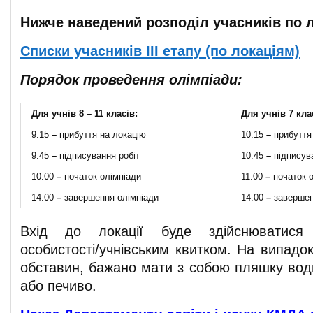
Нижче наведений розподіл учасників по л
Списки учасників ІІІ етапу (по локаціям)
Порядок проведення олімпіади:
Для учнів 8 – 11 класів:
Для учнів 7 кла
9:15
–
прибуття на локацію
10:15
–
прибуття
9:45
–
підписування робіт
10:45
–
підписува
10:00
–
початок олімпіади
11:00
–
початок о
14:00
–
завершення олімпіади
14:00
–
завершен
Вхід до локації буде здійснюватися
особистості/учнівським квитком. На випадо
обставин, бажано мати з собою пляшку вод
або печиво.