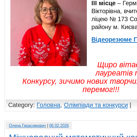
ІІІ місце
– Герм
Вікторівна, вчи
ліцею № 173 Со
району м. Києв
Відеорезюме
Г
Щиро вітає
лауреатів 
Конкурсу, зичимо нових творчи
перемог!!!
Category:
Головна
,
Олімпіади та конкурси
|
Олена Герасимович
|
06.02.2026