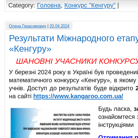
Category:
Головна
,
Конкурс "Кенгуру"
|
Олена Герасимович
|
20.04.2024
Результати Міжнародного етап
«Кенгуру»
ШАНОВНІ УЧАСНИКИ КОНКУРСУ
У березні 2024 року в Україні був проведен
математичного конкурсу «Кенгуру», в якому
учнів. Доступ до результатів буде відкрито
на сайті
https://www.kangaroo.com.ua/
Будь ласка,
з
ознайомтеся 
інструкціями
Отримання р