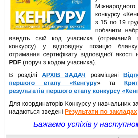
Міжнародног
конкурсу «Кен
з 15 по 19 гр
побачити набр
введіть свій код учасника (отриманий 
конкурсу) у відповідну позицію бланк
отримання сертифікату відповідної якості 
PDF
(поруч з кодом учасника).
В розділі
АРХІВ ЗАДАЧ
розміщені
Відп
першого етапу «Кенгуру
»
та
Кри
результатів першого етапу конкурсу «Кен
Для координаторів Конкурсу у навчальних з
надаються зведені
Результати по закладах
Бажаємо успіхів у наступно