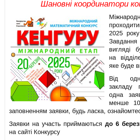
Шановні координатори ко
Міжнарод
проходи
2025 року
Завданн
вигляді б
на відділ
яке буде в
Від одн
закладу 
одна зая
менше 10
заповненням заявки, будь ласка, ознайомтесь
Заявки на участь приймаються
до 6 берез
на сайті Конкурсу