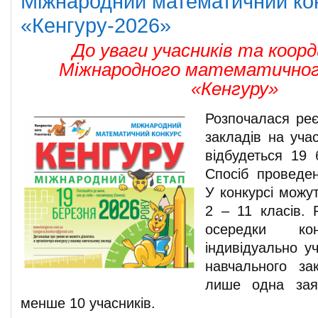
Міжнародний математичний ко
«Кенгуру-2026»
До уваги учасників та коор
Міжнародного математичног
«Кенгуру»
Розпочалася реє
закладів на учас
відбудеться 19 
Спосіб проведе
У конкурсі можут
2 – 11 класів.
осередки к
індивідуально у
навчального за
лише одна зая
менше 10 учасників.