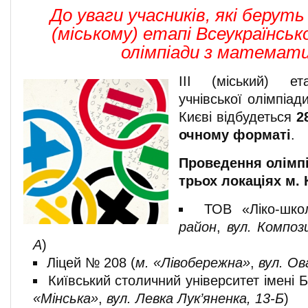
До уваги учасників, які беруть 
(міському) етапі Всеукраїнсько
олімпіади з математи
ІІІ (міський) ет
учнівської олімпіад
Києві відбудеться
2
очному форматі
.
Проведення олімп
трьох локаціях м. 
ТОВ «Ліко-шко
район
,
вул. Композ
А
)
Ліцей № 208 (
м. «Лівобережна»
,
вул. Ов
Київський столичний університет імені Б
«Мінська»
,
вул. Левка Лук’яненка, 13-Б
)