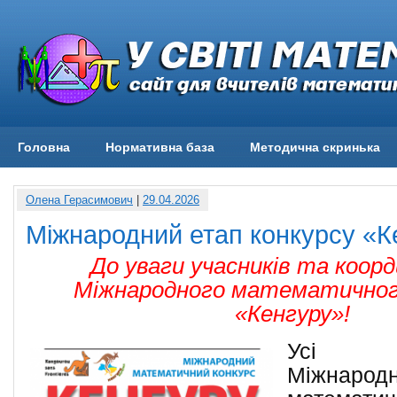
Головна
Нормативна база
Методична скринька
Олена Герасимович
|
29.04.2026
Міжнародний етап конкурсу «К
До уваги учасників та коор
Міжнародного математичног
«Кенгуру»!
Усі р
Міжнародн