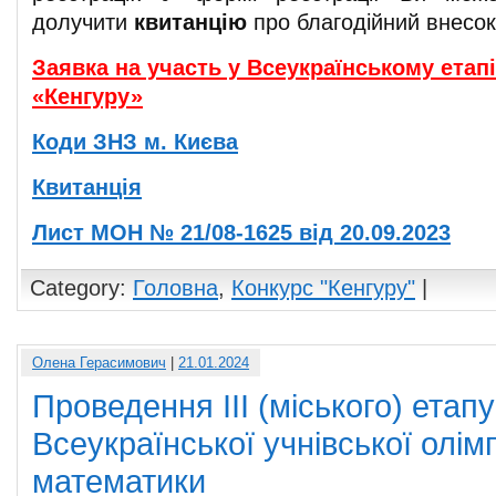
долучити
квитанцію
про благодійний внесок
Заявка на участь у Всеукраїнському етап
«Кенгуру»
Коди ЗНЗ м. Києва
Квитанція
Лист МОН № 21/08-1625 від 20.09.2023
Category:
Головна
,
Конкурс "Кенгуру"
|
Олена Герасимович
|
21.01.2024
Проведення ІІІ (міського) етапу
Всеукраїнської учнівської олім
математики