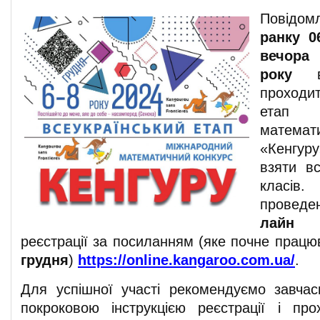
Повідом
ранку 0
вечора
року
проходи
етап 
матема
«Кенгур
взяти вс
класів
провед
лайн
реєстрації за посиланням (яке почне працю
грудня
)
https://online.kangaroo.com.ua/
.
Для успішної участі рекомендуємо завча
покроковою інструкцією реєстрації і пр