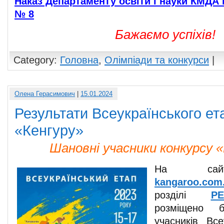
Наказ Департаменту освіти і науки КМДА в
№ 8
Бажаємо успіхів!
Category:
Головна
,
Олімпіади та конкурси
|
Олена Герасимович
|
15.01.2024
Результати Всеукраїнського ет
«Кенгуру»
Шановні учасники конкурсу «
На сайт
kangaroo.com
розділі
РЕ
розміщено б
учасників Все