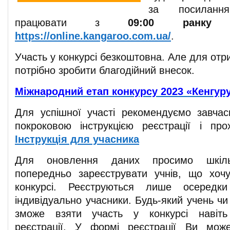
за посиланн
працювати з
09:00 ранку 
https://online.kangaroo.com.ua/
.
Участь у конкурсі безкоштовна. Але для отр
потрібно зробити благодійний внесок.
Міжнародний етап конкурсу 2023 «Кенгур
Для успішної участі рекомендуємо завча
покроковою інструкцією реєстрації і пр
Інструкція для учасника
Для оновлення даних просимо шкільн
попередньо зареєструвати учнів, що хоч
конкурсі. Реєструються лише осередк
індивідуально учасники. Будь-який учень ч
зможе взяти участь у конкурсі навіть
реєстрації. У формі реєстрації Ви мож