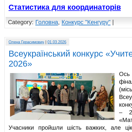
Статистика для координаторів
Category:
Головна
,
Конкурс "Кенгуру"
|
Олена Герасимович
|
01.03.2026
Всеукраїнський конкурс «Учите
2026»
Ось
фін
(м
Всеу
конк
– 2
«Мат
Учасники пройшли шість важких, але цік