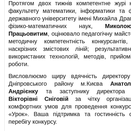
Протягом двох тижнів компетентне журі 
факультету математики, інформатики та ф
державного університету імені Михайла Дра
фізико-математичних наук,
Миколо
Працьовитим
, оцінювало педагогічну майст
методичну компетентність конкурсантів
наскрізних змістових ліній; результативн
використаних технологій, методів, прийом
роботи.
Висловлюємо щиру вдячність директору
Дніпровського району м.Києва
Анатол
Андрієнку
та заступнику директора
Вікторівні Сніговій
за чітку організа
комфортних умов для проведення конкурс
«Урок». Ваша підтримка та гостинність 
перебігу конкурсу.