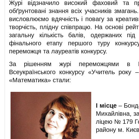
Журі відзначило високий фаховий та пр
обґрунтовані знання всіх учасників змагань
висловлюємо вдячність і повагу за креативн
творчість, плідну співпрацю. На основі рейт
загальну кількість балів, одержаних пі
фінального етапу першого туру конкурс
переможця та лауреатів конкурсу.
За рішенням журі переможцями в І 
Всеукраїнського конкурсу «Учитель року –
«Математика» стали:
І місце
– Бонд
Михайлівна, з
ліцею № 179 Го
району м. Киє