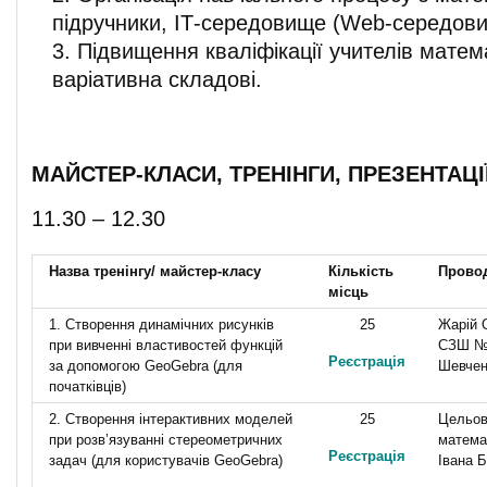
підручники, ІТ-середовище (Web-середов
Підвищення кваліфікації учителів матем
варіативна складові.
МАЙСТЕР-КЛАСИ, ТРЕНІНГИ, ПРЕЗЕНТАЦІ
11.30 – 12.30
Назва тренінгу/ майстер-класу
Кількість
Прово
місць
1. Створення динамічних рисунків
25
Жарій 
при вивченні властивостей функцій
СЗШ № 
Реєстрація
за допомогою GeoGebra (для
Шевчен
початківців)
2. Створення інтерактивних моделей
25
Цельов
при розв’язуванні стереометричних
математ
Реєстрація
задач (для користувачів GeoGebra)
Івана 