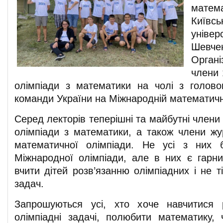
мате
Київсь
універ
Шевче
Орган
члени 
олімпіади з математики на чолі з голов
команди України на Міжнародній математичні
Серед лекторів теперішні та майбутні члени 
олімпіади з математики, а також члени жур
математичної олімпіади. Не усі з них
Міжнародної олімпіади, але в них є гарни
вчити дітей розв’язанню олімпіадних і не 
задач.
Запрошуються усі, хто хоче навчитися р
олімпіадні задачі, полюбити математику,