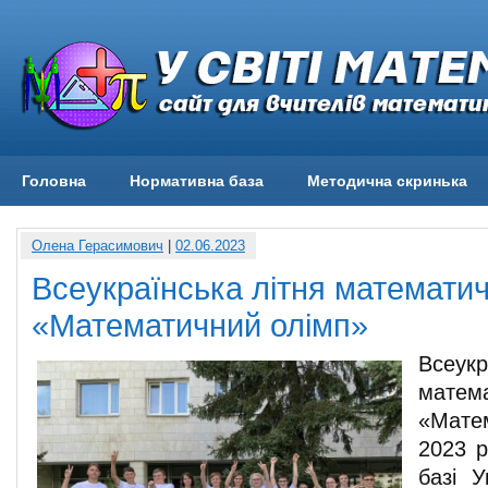
Головна
Нормативна база
Методична скринька
Олена Герасимович
|
02.06.2023
Всеукраїнська літня математи
«Математичний олімп»
Всеу
мате
«Мате
2023 р
базі У