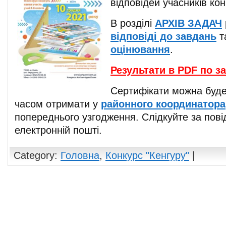
відповідей учасників кон
В розділі
АРХІВ ЗАДАЧ
відповіді до завдань
т
оцінювання
.
Результати в PDF по з
Сертифікати можна буд
часом отримати у
районного координатора
попереднього узгодження. Слідкуйте за пов
електронній пошті.
Category:
Головна
,
Конкурс "Кенгуру"
|
Comments are closed.