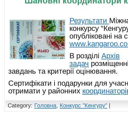
Шановні координатори к
Результати
Міжн
конкурсу “Кенгур
опубліковані на с
www.kangaroo.c
В розділі
Архів
задач
розміщенн
завдань та критерії оцінювання.
Сертифікати і подарунки для учас
отримати у районних
координаторі
Category:
Головна
,
Конкурс "Кенгуру"
|