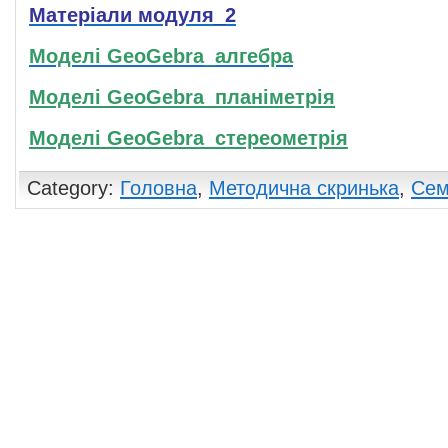
Матеріали модуля_2
Моделі GeoGebra_алгебра
Моделі GeoGebra_планіметрія
Моделі GeoGebra_стереометрія
Category:
Головна
,
Методична скринька
,
Сем