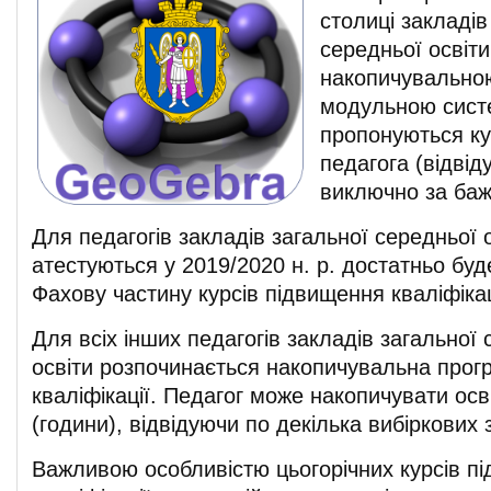
столиці закладів
середньої освіт
накопичувально
модульною сист
пропонуються ку
педагога (відвід
виключно за баж
Для педагогів закладів загальної середньої о
атестуються у 2019/2020 н. р. достатньо буд
Фахову частину курсів підвищення кваліфікац
Для всіх інших педагогів закладів загальної
освіти розпочинається накопичувальна прог
кваліфікації. Педагог може накопичувати осв
(години), відвідуючи по декілька вибіркових 
Важливою особливістю цьогорічних курсів п