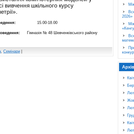
Мі
і вивчення шкільного курсу
етрії».
Вс
2026»
проведення:
15.00-18.00
Мі
«Кенг
проведення:
Гімназія № 48 Шевченківського району
Вс
матем
Пр
а
,
Семінари
|
конкур
Архі
Кві
Бер
Лют
Жов
Лют
Гру
Кві
Лют