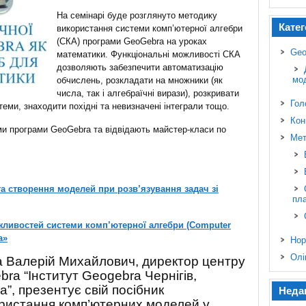
На семінарі буде розглянуто методику
Катег
використання системи комп’ютерної алгебри
(СКА) програми GeoGebra на уроках
Geo
математики. Функціональні можливості СКА
дозволяють забезпечити автоматизацію
мо
обчислень, розкладати на множники (як
числа, так і алгебраїчні вирази), розкривати
Гол
теми, знаходити похідні та невизначені інтеграли тощо.
Кон
и програми GeoGebra та відвідають майстер-класи по
Мет
а створення моделей при розв’язування задач зі
пл
ливостей системи комп’ютерної алгебри (Computer
a»
Нор
Олі
а Валерій Михайлович, директор центру
ra “Інститут Geogebra Чернігів,
а”, презентує свій посібник
Неда
ристання комп’ютерних моделей у