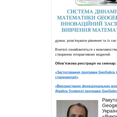
дужки, розв’язувати рівняння та їх сис
Вчителі ознайомляться з можливостям
створенню інтерактивних моделей.
Обов’язкова реєстрація на семінар:
«Застосування програми GeoGebra т
стереометрії»
«Використання функціональних мож
Algebra Systems) програми GeoGebr
Ракут
Geogeb
Україн
«Вико