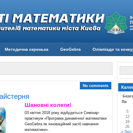
Методична скринька
GeoGebra
Олімпіади та конк
No comments
Кале
майстерня
Берез
Пн
Шановні колеги!
5
03 квітня 2018 року відбудеться Семінар-
12
практикум «Програма динамічної математики
19
GeoGebra як інноваційний засіб навчання
26
математики».
« Лют