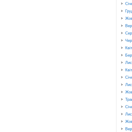
Січ
Гру
Жов
Вер
Сер
Чер
Кві
Бер
Лис
Кві
Січ
Лис
Жов
Тра
Січ
Лис
Жов
Вер