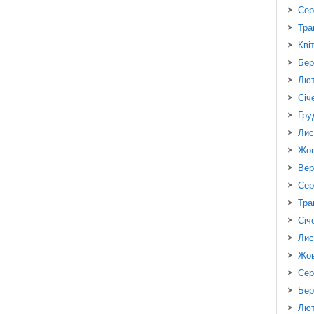
Сер
Тра
Кві
Бер
Лют
Січ
Гру
Лис
Жов
Вер
Сер
Тра
Січ
Лис
Жов
Сер
Бер
Лют