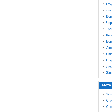
Гру
Лис
Вер
Чер
Тра
Кві
Бер
Лют
Січ
Гру
Лис
Жов
Мета
Уві
Стр
Стр