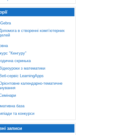
орії
Gebra
Допомога в створенні комп’ютерних
делей
овна
курс "Кенгуру"
одична скринька
Відеоуроки з математики
Веб-сервіс LearningApps
Орієнтовне календарно-тематичне
анування
Семінари
мативна база
мпіади та конкурси
вні записи