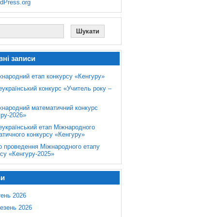
dPress.org
вні записи
жнародний етап конкурсу «Кенгуру»
еукраїнський конкурс «Учитель року –
жнародний математичний конкурс
уру-2026»
еукраїнський етап Міжнародного
атичного конкурсу «Кенгуру»
о проведення Міжнародного етапу
су «Кенгуру-2025»
ви
тень 2026
езень 2026