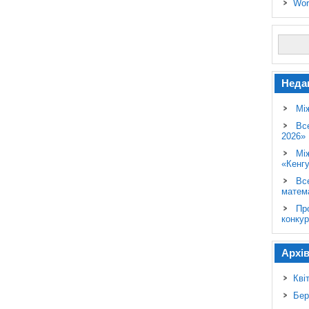
Wor
Неда
Мі
Вс
2026»
Мі
«Кенг
Вс
матем
Пр
конкур
Архі
Кві
Бер