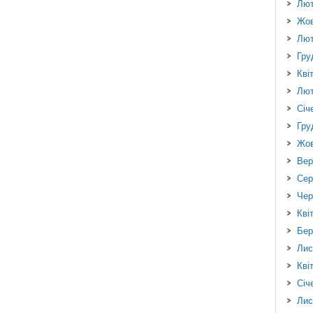
Лют
Жов
Лют
Гру
Кві
Лют
Січ
Гру
Жов
Вер
Сер
Чер
Кві
Бер
Лис
Кві
Січ
Лис