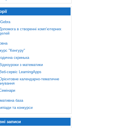
орії
Gebra
Допомога в створенні комп’ютерних
делей
овна
курс "Кенгуру"
одична скринька
Відеоуроки з математики
Веб-сервіс LearningApps
Орієнтовне календарно-тематичне
анування
Семінари
мативна база
мпіади та конкурси
вні записи