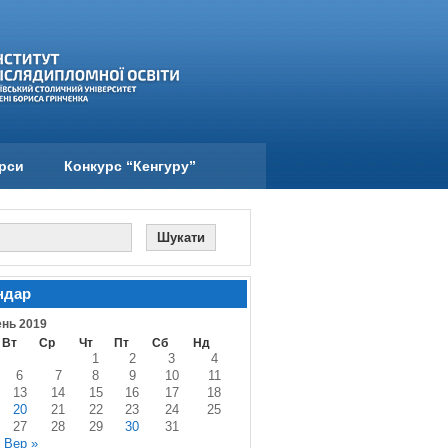
урси
Конкурс “Кенгуру”
ндар
нь 2019
Вт
Ср
Чт
Пт
Сб
Нд
1
2
3
4
6
7
8
9
10
11
13
14
15
16
17
18
20
21
22
23
24
25
27
28
29
30
31
Вер »