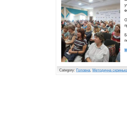
у
о
О
п
Б
п
М
Category:
Головна
,
Методична скриньк