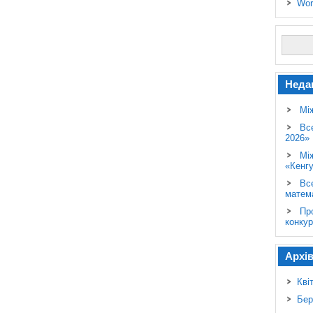
Wor
Неда
Мі
Вс
2026»
Мі
«Кенг
Вс
матем
Пр
конкур
Архі
Кві
Бер