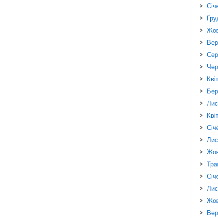
Січ
Гру
Жов
Вер
Сер
Чер
Кві
Бер
Лис
Кві
Січ
Лис
Жов
Тра
Січ
Лис
Жов
Вер