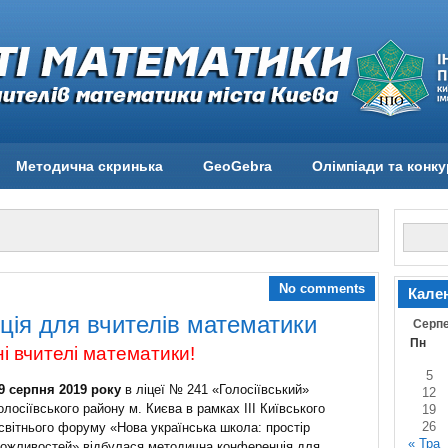
Методична скринька
GeoGebra
Олімпіади та конк
No comments
Кале
ія для вчителів математики
Серпе
Пн
і вчителі математики!
5
9 серпня 2019 року
в ліцеї № 241 «Голосіївський»
12
олосіївського району м. Києва в рамках ІІІ Київського
19
26
світнього форуму «Нова українська школа: простір
« Тра
ожливостей» відбулася методична конференція для