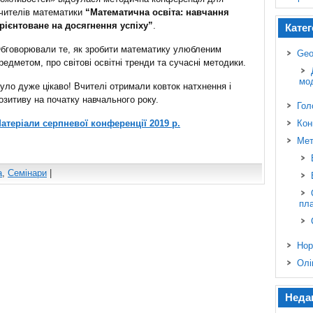
чителів математики
“Математична освіта: навчання
рієнтоване на досягнення успіху”
.
Катег
бговорювали те, як зробити математику улюбленим
Geo
редметом, про світові освітні тренди та сучасні методики.
мо
уло дуже цікаво! Вчителі отримали ковток натхнення і
озитиву на початку навчального року.
Гол
атеріали серпневої конференції 2019 р.
Кон
Мет
а
,
Семінари
|
пл
Нор
Олі
Неда