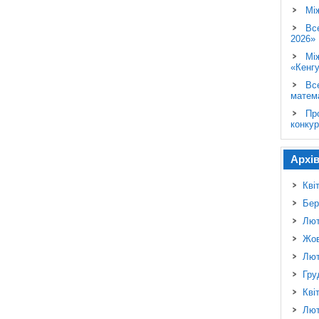
Мі
Вс
2026»
Мі
«Кенг
Вс
матем
Пр
конкур
Архі
Кві
Бер
Лют
Жов
Лют
Гру
Кві
Лют