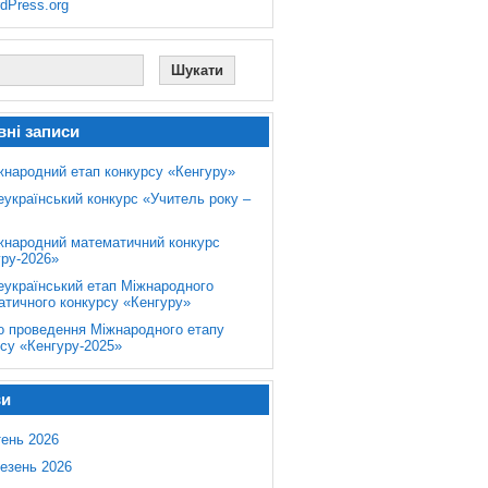
dPress.org
вні записи
жнародний етап конкурсу «Кенгуру»
еукраїнський конкурс «Учитель року –
жнародний математичний конкурс
уру-2026»
еукраїнський етап Міжнародного
атичного конкурсу «Кенгуру»
о проведення Міжнародного етапу
су «Кенгуру-2025»
ви
тень 2026
езень 2026