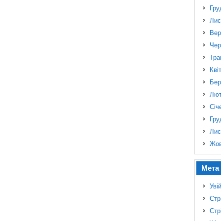
Гру
Лис
Вер
Чер
Тра
Кві
Бер
Лют
Січ
Гру
Лис
Жов
Мета
Уві
Стр
Стр