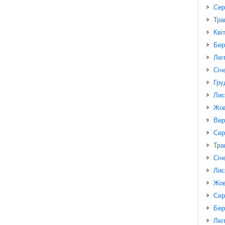
Сер
Тра
Кві
Бер
Лют
Січ
Гру
Лис
Жов
Вер
Сер
Тра
Січ
Лис
Жов
Сер
Бер
Лют