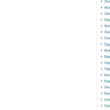
Лют
Жов
Лют
Гру
Кві
Лют
Січ
Гру
Жов
Вер
Сер
Чер
Кві
Бер
Лис
Кві
Січ
Лис