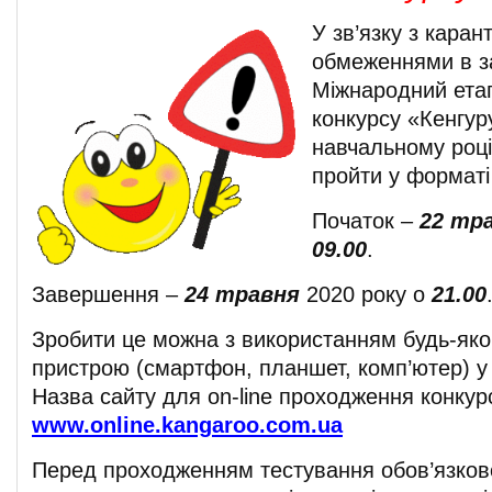
У зв’язку з кара
обмеженнями в з
Міжнародний ета
конкурсу «Кенгур
навчальному році
пройти у форматі 
Початок –
22 тр
09.00
.
Завершення –
24 травня
2020 року о
21.00
Зробити це можна з використанням будь-яко
пристрою (смартфон, планшет, комп’ютер) у 
Назва сайту для on-line проходження конкур
www.online.kangaroo.com.ua
Перед проходженням тестування обов’язков